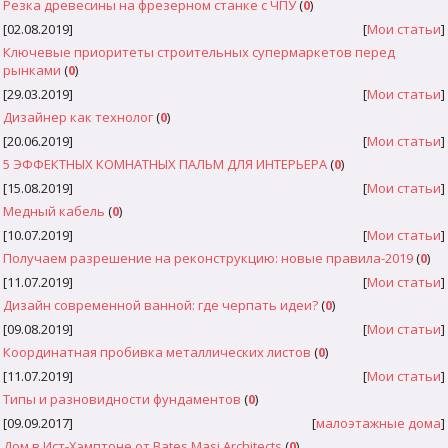
Резка древесины на фрезерном станке с ЧПУ
(
0
)
[02.08.2019]
[
Мои статьи
]
Ключевые приоритеты строительных супермаркетов перед
рынками
(
0
)
[29.03.2019]
[
Мои статьи
]
Дизайнер как технолог
(
0
)
[20.06.2019]
[
Мои статьи
]
5 ЭФФЕКТНЫХ КОМНАТНЫХ ПАЛЬМ ДЛЯ ИНТЕРЬЕРА
(
0
)
[15.08.2019]
[
Мои статьи
]
Медный кабель
(
0
)
[10.07.2019]
[
Мои статьи
]
Получаем разрешение на реконструкцию: новые правила-2019
(
0
)
[11.07.2019]
[
Мои статьи
]
Дизайн современной ванной: где черпать идеи?
(
0
)
[09.08.2019]
[
Мои статьи
]
Координатная пробивка металлических листов
(
0
)
[11.07.2019]
[
Мои статьи
]
Типы и разновидности фундаментов
(
0
)
[09.09.2017]
[
малоэтажные дома
]
Дом в Ист-Хэмптоне от Bates Masi Architects
(
0
)