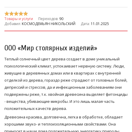
Товары и услуги
Переходов:
90
Добавил:
КОСМОДЕМЬЯН НИКОЛЬСКИЙ
Дата:
11.01.2025
ООО «Мир столярных изделий»
Теплый солнечный цвет дерева создает в доме уникальный
психологический климат, успокаивает нервную систему. Люди,
живущие в деревянных домах или в квартирах с внутренней
отделкой из дерева, гораздо реже страдают от головных болей,
депрессий и стрессов, да и инфекционным заболеваниям они
подвержены реже, т.к. хвойная древесина выделяет фитонциды
- вещества, убивающие микробы. И это лишь малая часть
положительных качеств дерева.
Древесина красива, долговечна, легка в обработке, обладает
хорошими звуко- и теплоизоляционными свойствами. Она
приносит в наши дома положительную энергетику природы,