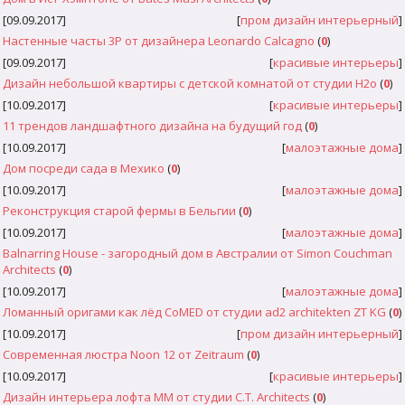
[09.09.2017]
[
пром дизайн интерьерный
]
Настенные часты 3P от дизайнера Leonardo Calcagno
(
0
)
[09.09.2017]
[
красивые интерьеры
]
Дизайн небольшой квартиры с детской комнатой от студии H2o
(
0
)
[10.09.2017]
[
красивые интерьеры
]
11 трендов ландшафтного дизайна на будущий год
(
0
)
[10.09.2017]
[
малоэтажные дома
]
Дом посреди сада в Мехико
(
0
)
[10.09.2017]
[
малоэтажные дома
]
Реконструкция старой фермы в Бельгии
(
0
)
[10.09.2017]
[
малоэтажные дома
]
Balnarring House - загородный дом в Австралии от Simon Couchman
Architects
(
0
)
[10.09.2017]
[
малоэтажные дома
]
Ломанный оригами как лёд CoMED от студии ad2 architekten ZT KG
(
0
)
[10.09.2017]
[
пром дизайн интерьерный
]
Современная люстра Noon 12 от Zeitraum
(
0
)
[10.09.2017]
[
красивые интерьеры
]
Дизайн интерьера лофта MM от студии C.T. Architects
(
0
)