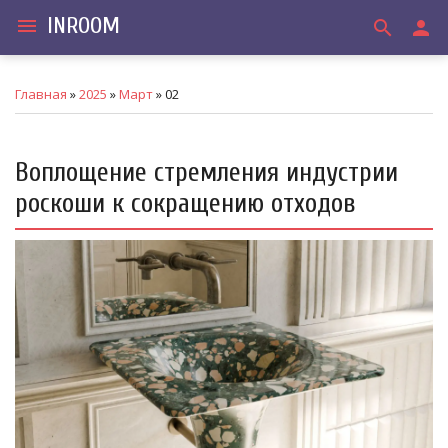
INROOM
menu
search
person
Главная
»
2025
»
Март
»
02
Воплощение стремления индустрии
роскоши к сокращению отходов