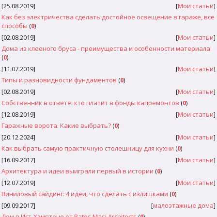
[25.08.2019]
[
Мои статьи
]
Как без электричества сделать достойное освещение в гараже, все
способы
(
0
)
[02.08.2019]
[
Мои статьи
]
Дома из клееного бруса - преимущества и особенности материала
(
0
)
[11.07.2019]
[
Мои статьи
]
Типы и разновидности фундаментов
(
0
)
[02.08.2019]
[
Мои статьи
]
Собственник в ответе: кто платит в фонды капремонтов
(
0
)
[12.08.2019]
[
Мои статьи
]
Гаражные ворота. Какие выбрать?
(
0
)
[20.12.2024]
[
Мои статьи
]
Как выбрать самую практичную столешницу для кухни
(
0
)
[16.09.2017]
[
Мои статьи
]
Архитектура и идеи выиграли первый в истории
(
0
)
[12.07.2019]
[
Мои статьи
]
Виниловый сайдинг: 4 идеи, что сделать с излишками
(
0
)
[09.09.2017]
[
малоэтажные дома
]
Дом в Ист-Хэмптоне от Bates Masi Architects
(
0
)