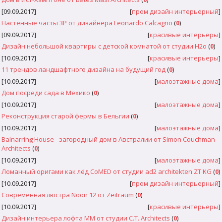
[09.09.2017]
[
пром дизайн интерьерный
]
Настенные часты 3P от дизайнера Leonardo Calcagno
(
0
)
[09.09.2017]
[
красивые интерьеры
]
Дизайн небольшой квартиры с детской комнатой от студии H2o
(
0
)
[10.09.2017]
[
красивые интерьеры
]
11 трендов ландшафтного дизайна на будущий год
(
0
)
[10.09.2017]
[
малоэтажные дома
]
Дом посреди сада в Мехико
(
0
)
[10.09.2017]
[
малоэтажные дома
]
Реконструкция старой фермы в Бельгии
(
0
)
[10.09.2017]
[
малоэтажные дома
]
Balnarring House - загородный дом в Австралии от Simon Couchman
Architects
(
0
)
[10.09.2017]
[
малоэтажные дома
]
Ломанный оригами как лёд CoMED от студии ad2 architekten ZT KG
(
0
)
[10.09.2017]
[
пром дизайн интерьерный
]
Современная люстра Noon 12 от Zeitraum
(
0
)
[10.09.2017]
[
красивые интерьеры
]
Дизайн интерьера лофта MM от студии C.T. Architects
(
0
)