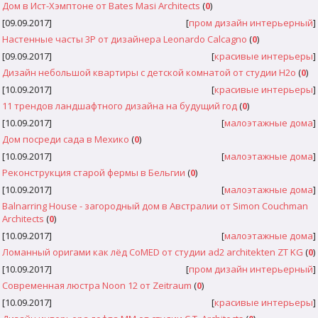
Дом в Ист-Хэмптоне от Bates Masi Architects
(
0
)
[09.09.2017]
[
пром дизайн интерьерный
]
Настенные часты 3P от дизайнера Leonardo Calcagno
(
0
)
[09.09.2017]
[
красивые интерьеры
]
Дизайн небольшой квартиры с детской комнатой от студии H2o
(
0
)
[10.09.2017]
[
красивые интерьеры
]
11 трендов ландшафтного дизайна на будущий год
(
0
)
[10.09.2017]
[
малоэтажные дома
]
Дом посреди сада в Мехико
(
0
)
[10.09.2017]
[
малоэтажные дома
]
Реконструкция старой фермы в Бельгии
(
0
)
[10.09.2017]
[
малоэтажные дома
]
Balnarring House - загородный дом в Австралии от Simon Couchman
Architects
(
0
)
[10.09.2017]
[
малоэтажные дома
]
Ломанный оригами как лёд CoMED от студии ad2 architekten ZT KG
(
0
)
[10.09.2017]
[
пром дизайн интерьерный
]
Современная люстра Noon 12 от Zeitraum
(
0
)
[10.09.2017]
[
красивые интерьеры
]