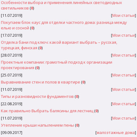
Особенности выбора и применения линейных светодиодных
светильников
(
0
)
[11.07.2019]
[
Мои статьи
]
Покупаем блок-хаус для отделки частного дома: разница между
елью и сосной
(
0
)
[17.07.2019]
[
Мои статьи
]
Отделка бани под ключ: какой вариант выбрать – русская,
турецкая, финская
(
0
)
[28.07.2019]
[
Мои статьи
]
Проектные компании: грамотный подход к организации
проектирования
(
0
)
[25.07.2019]
[
Мои статьи
]
Выравнивание стен и полов в квартире
(
0
)
[11.07.2019]
[
Мои статьи
]
Типы и разновидности фундаментов
(
0
)
[22.08.2019]
[
Мои статьи
]
Как правильно Выбрать балясины для лестниц
(
0
)
[11.07.2019]
[
Мои статьи
]
Утепление крыши напылением пены
(
0
)
[09.09.2017]
[
малоэтажные дома
]